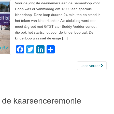
Voor de jongste deelnemers aan de Samenloop voor
Hoop was er vanmiddag om 13:00 een speciale
kinderloop. Deze loop duurde 24 minuten en stond in
het teken van kinderkanker. Als afsluiting werd een
meet & greet met GTST-ster Buddy Vedder verloot,
die ook het startschot voor de kinderloop gaf. De
kinderloop was niet de enige […]
F
T
Li
D
a
wi
n
el
c
tt
k
e
Lees verder
e
er
e
n
b
dI
o
n
o
 de kaarsenceremonie
k
7