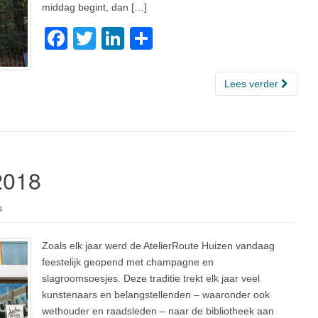
middag begint, dan […]
F
T
Li
D
a
wi
n
el
c
tt
k
e
Lees verder
e
er
e
n
b
dI
o
n
o
2018
k
a
Zoals elk jaar werd de AtelierRoute Huizen vandaag
feestelijk geopend met champagne en
slagroomsoesjes. Deze traditie trekt elk jaar veel
kunstenaars en belangstellenden – waaronder ook
wethouder en raadsleden – naar de bibliotheek aan