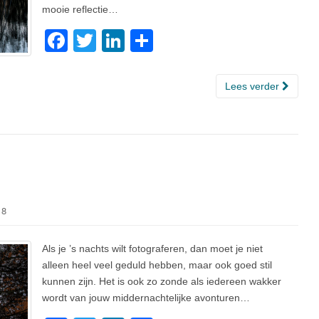
mooie reflectie…
F
T
Li
D
a
wi
n
el
c
tt
k
e
Lees verder
e
er
e
n
b
dI
o
n
o
k
18
Als je ’s nachts wilt fotograferen, dan moet je niet
alleen heel veel geduld hebben, maar ook goed stil
kunnen zijn. Het is ook zo zonde als iedereen wakker
wordt van jouw middernachtelijke avonturen…