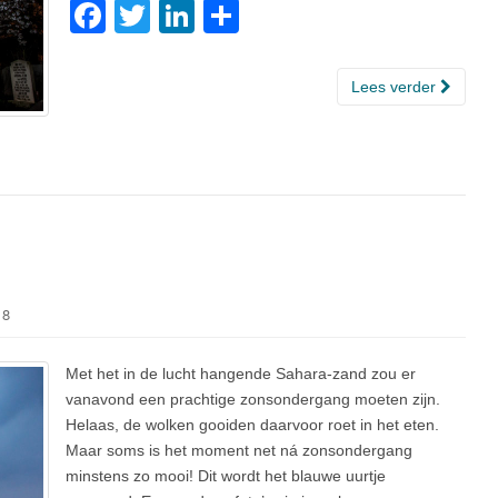
F
T
Li
D
a
wi
n
el
c
tt
k
e
Lees verder
e
er
e
n
b
dI
o
n
o
k
18
Met het in de lucht hangende Sahara-zand zou er
vanavond een prachtige zonsondergang moeten zijn.
Helaas, de wolken gooiden daarvoor roet in het eten.
Maar soms is het moment net ná zonsondergang
minstens zo mooi! Dit wordt het blauwe uurtje