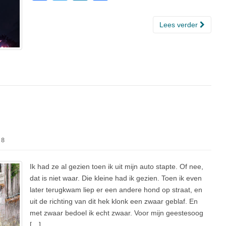
a
wi
n
el
c
tt
k
e
Lees verder
e
er
e
n
b
dI
o
n
o
k
18
Ik had ze al gezien toen ik uit mijn auto stapte. Of nee,
dat is niet waar. Die kleine had ik gezien. Toen ik even
later terugkwam liep er een andere hond op straat, en
uit de richting van dit hek klonk een zwaar geblaf. En
met zwaar bedoel ik echt zwaar. Voor mijn geestesoog
[…]