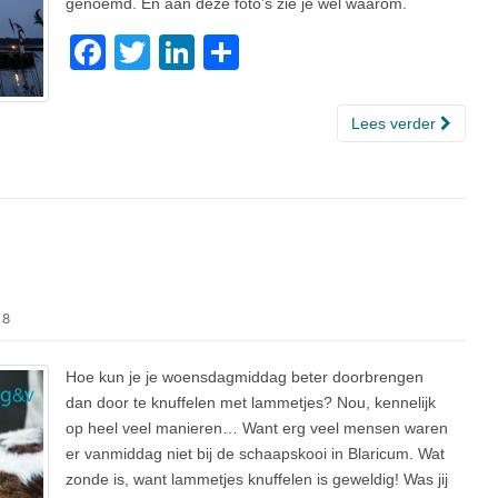
genoemd. En aan deze foto’s zie je wel waarom.
F
T
Li
D
a
wi
n
el
c
tt
k
e
Lees verder
e
er
e
n
b
dI
o
n
o
k
18
Hoe kun je je woensdagmiddag beter doorbrengen
dan door te knuffelen met lammetjes? Nou, kennelijk
op heel veel manieren… Want erg veel mensen waren
er vanmiddag niet bij de schaapskooi in Blaricum. Wat
zonde is, want lammetjes knuffelen is geweldig! Was jij