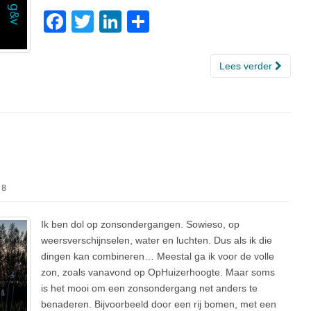
F
T
Li
D
a
wi
n
el
c
tt
k
e
Lees verder
e
er
e
n
b
dI
o
n
o
k
18
Ik ben dol op zonsondergangen. Sowieso, op
weersverschijnselen, water en luchten. Dus als ik die
dingen kan combineren… Meestal ga ik voor de volle
zon, zoals vanavond op OpHuizerhoogte. Maar soms
is het mooi om een zonsondergang net anders te
benaderen. Bijvoorbeeld door een rij bomen, met een