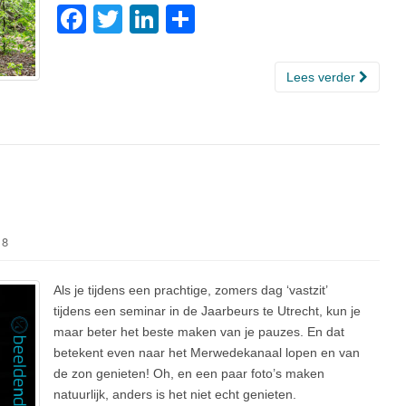
F
T
Li
D
a
wi
n
el
c
tt
k
e
Lees verder
e
er
e
n
b
dI
o
n
o
k
18
Als je tijdens een prachtige, zomers dag ‘vastzit’
tijdens een seminar in de Jaarbeurs te Utrecht, kun je
maar beter het beste maken van je pauzes. En dat
betekent even naar het Merwedekanaal lopen en van
de zon genieten! Oh, en een paar foto’s maken
natuurlijk, anders is het niet echt genieten.