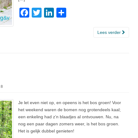
F
T
Li
D
a
wi
n
el
c
tt
k
e
Lees verder
e
er
e
n
b
dI
o
n
o
k
18
Je let even niet op, en opeens is het bos groen! Voor
het weekend waren de bomen nog grotendeels kaal;
een enkeling had z’n blaadjes al ontvouwen. Nu, na
nog een paar dagen zomers weer, is het bos groen.
Het is gelijk dubbel genieten!