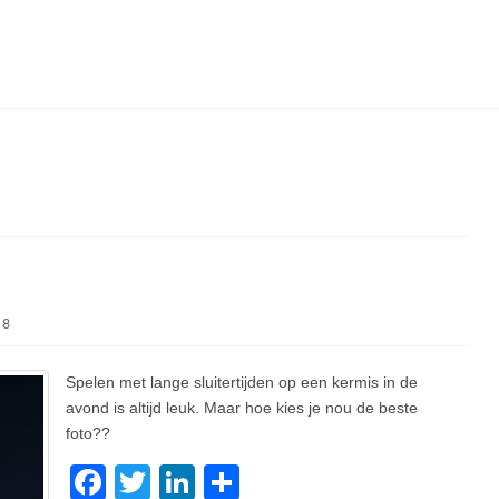
18
Spelen met lange sluitertijden op een kermis in de
avond is altijd leuk. Maar hoe kies je nou de beste
foto??
F
T
Li
D