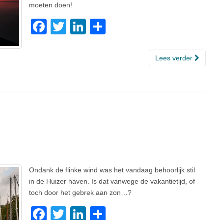
moeten doen!
F
T
Li
D
a
wi
n
el
c
tt
k
e
Lees verder
e
er
e
n
b
dI
o
n
o
k
Ondank de flinke wind was het vandaag behoorlijk stil
in de Huizer haven. Is dat vanwege de vakantietijd, of
toch door het gebrek aan zon…?
F
T
Li
D