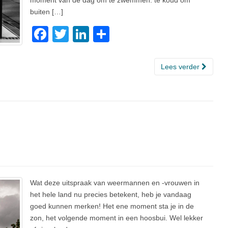
moment van de dag om te zwemmen: te koud om
buiten […]
F
T
Li
D
a
wi
n
el
c
tt
k
e
Lees verder
e
er
e
n
b
dI
o
n
o
k
Wat deze uitspraak van weermannen en -vrouwen in
het hele land nu precies betekent, heb je vandaag
goed kunnen merken! Het ene moment sta je in de
zon, het volgende moment in een hoosbui. Wel lekker