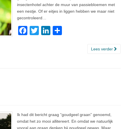
insectenhotel achter de muur van passiebloemen met
een nestje. Of er eitjes in liggen hebben we maar niet
gecontroleerd…
F
T
Li
D
a
wi
n
el
c
tt
k
e
Lees verder
e
er
e
n
b
dI
o
n
o
k
Ik had dit bericht graag “goudgeel graan” genoemd,
omdat het zo mooi allitereert. En omdat we natuurlijk
vooral aan graan denken bij goudgeel gewas. Maar