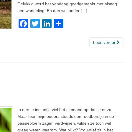
Gelukkig werd het vandaag goedgemaakt met alsnog
een wandeling! En dan wel onder […]
F
T
Li
D
a
wi
n
el
c
tt
k
e
Lees verder
e
er
e
n
b
dI
o
n
o
k
In eerste instantie viel het niemand op dat ‘ie er zat.
Maar toen mijn ouders steeds een roodborstje in de
passiebloem zagen verdwijnen, wilden ze toch wel
graag weten waarom. Wat blijkt? Vrouwlief zit in het