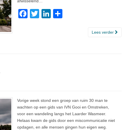
afwisselend…
F
T
Li
D
a
wi
n
el
c
tt
k
e
Lees verder
e
er
e
n
b
dI
o
n
o
r
k
Vorige week stond een groep van ruim 30 man te
wachten op een gids van IVN Gooi en Omstreken,
voor een wandeling langs het Laarder Wasmeer.
Helaas kwam de gids door een miscommunicatie niet
opdagen, en alle mensen gingen hun eigen weg.