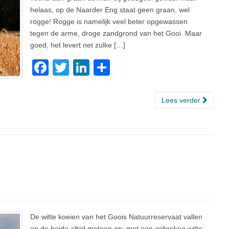
helaas, op de Naarder Eng staat geen graan, wel
rogge! Rogge is namelijk veel beter opgewassen
tegen de arme, droge zandgrond van het Gooi. Maar
goed, het levert net zulke […]
F
T
Li
D
a
wi
n
el
c
tt
k
e
Lees verder
e
er
e
n
b
dI
o
n
o
k
De witte koeien van het Goois Natuurreservaat vallen
op de heide altijd meteen op; met een gebroken witte