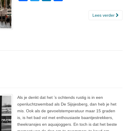
a
wi
n
el
c
tt
k
e
Lees verder
e
er
e
n
b
dI
o
n
o
k
Als je denkt dat het ’s ochtends rustig is in een
openluchtzwembad als De Sijsjesberg, dan heb je het
mis. Ook als de gevoelstemperatuur maar 15 graden
is, is het bad vol met enthousiaste baantjestrekkers,
theekransjes en aquajoggers. En toch is dat het beste