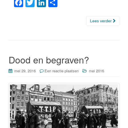
F
T
Li
D
a
wi
n
el
c
tt
k
e
Lees verder
e
er
e
n
b
dI
o
n
o
Dood en begraven?
k
mei 29, 2016
Een reactie plaatsen
mei 2016