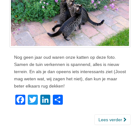
Nog geen jaar oud waren onze katten op deze foto.
Samen de tuin verkennen is spannend, alles is nieuw
terrein. En als je dan opeens iets interessants ziet (Joost
mag weten wat, wij zagen het niet), dan kun je maar
beter elkaars rug dekken!
F
T
Li
D
a
wi
n
el
c
tt
k
e
Lees verder
e
er
e
n
b
dI