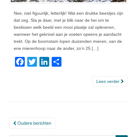
Nee, niet figuurlijk, letterlijk! Wat een drukke beestjes zijn
dat zeg. Sta je daar, met je blik naar de hei om te
beslissen welk beeld een mooi plaatje zal opleveren,
wanneer het gekrioel aan je voeten opeens je aandacht
trekt. Op de boomstam lopen duizenden mieren, van de
ene mierenhoop naar de ander, zo’n 25 […]
F
T
Li
D
a
wi
n
el
c
tt
k
e
Lees verder
e
er
e
n
b
dI
o
n
o
Oudere berichten
Berichtnavigatie
k