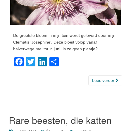
De grootste bloem in mijn tuin wordt geleverd door mijn
Clematis ‘Josephine’. Deze bloeit volop vanaf
halverwege mei tot in juni. Is ze geen plaatje?
F
T
Li
D
a
wi
n
el
c
tt
k
e
Lees verder
e
er
e
n
b
dI
o
n
o
Rare beesten, die katten
k