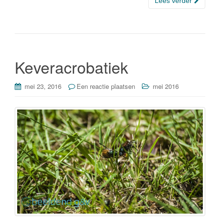
c
tt
k
e
Lees verder
e
er
e
n
b
dI
o
n
o
Keveracrobatiek
k
mei 23, 2016
Een reactie plaatsen
mei 2016