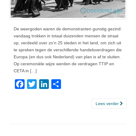
De weergoden waren de demonstranten gunstig gezind:
vandaag trokken in totaal duizenden mensen de straat
op, verdeeld over zo’n 25 steden in het land, om zich uit
te spreken tegen de verschillende handelsverdragen die
Europa (en dus ook Nederland) van plan is af te sluiten.
Op ceremoniële wijze werden de verdragen TTIP en
CETA in […]
F
T
Li
D
a
wi
n
el
c
tt
k
e
Lees verder
e
er
e
n
b
dI
o
n