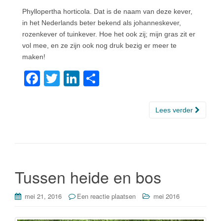
Phyllopertha horticola. Dat is de naam van deze kever,
in het Nederlands beter bekend als johanneskever,
rozenkever of tuinkever. Hoe het ook zij; mijn gras zit er
vol mee, en ze zijn ook nog druk bezig er meer te
maken!
F
T
Li
D
a
wi
n
el
c
tt
k
e
Lees verder
e
er
e
n
b
dI
o
n
o
Tussen heide en bos
k
mei 21, 2016
Een reactie plaatsen
mei 2016