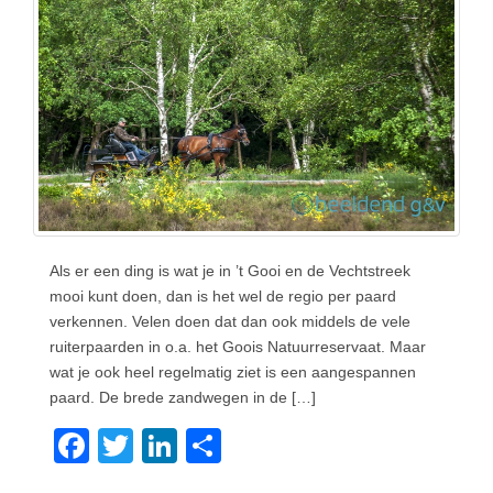
Als er een ding is wat je in ’t Gooi en de Vechtstreek
mooi kunt doen, dan is het wel de regio per paard
verkennen. Velen doen dat dan ook middels de vele
ruiterpaarden in o.a. het Goois Natuurreservaat. Maar
wat je ook heel regelmatig ziet is een aangespannen
paard. De brede zandwegen in de […]
F
T
Li
D
a
wi
n
el