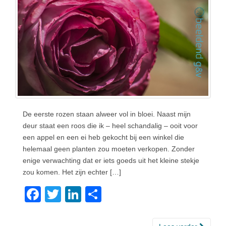
De eerste rozen staan alweer vol in bloei. Naast mijn
deur staat een roos die ik – heel schandalig – ooit voor
een appel en een ei heb gekocht bij een winkel die
helemaal geen planten zou moeten verkopen. Zonder
enige verwachting dat er iets goeds uit het kleine stekje
zou komen. Het zijn echter […]
F
T
Li
D
a
wi
n
el