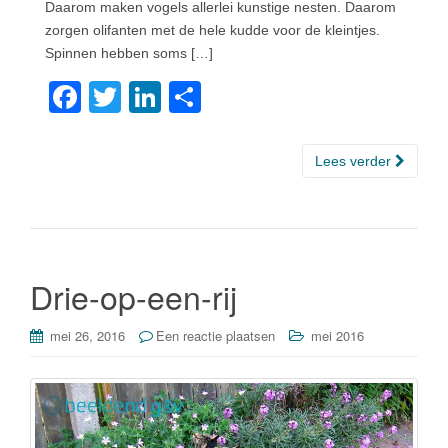
Daarom maken vogels allerlei kunstige nesten. Daarom
zorgen olifanten met de hele kudde voor de kleintjes.
Spinnen hebben soms […]
F
T
Li
D
a
wi
n
el
c
tt
k
e
Lees verder
e
er
e
n
b
dI
o
n
o
Drie-op-een-rij
k
mei 26, 2016
Een reactie plaatsen
mei 2016