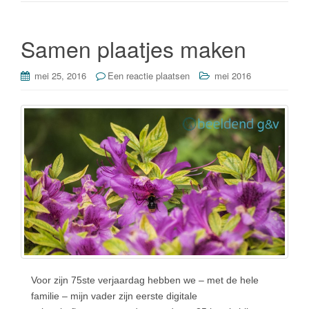
o
n
o
Samen plaatjes maken
k
mei 25, 2016
Een reactie plaatsen
mei 2016
Voor zijn 75ste verjaardag hebben we – met de hele
familie – mijn vader zijn eerste digitale