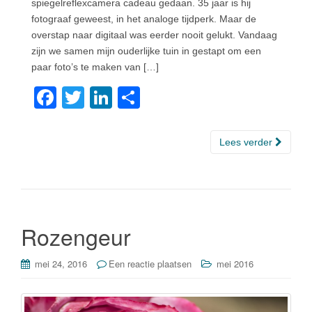
spiegelreflexcamera cadeau gedaan. 35 jaar is hij
fotograaf geweest, in het analoge tijdperk. Maar de
overstap naar digitaal was eerder nooit gelukt. Vandaag
zijn we samen mijn ouderlijke tuin in gestapt om een
paar foto’s te maken van […]
F
T
Li
D
a
wi
n
el
c
tt
k
e
Lees verder
e
er
e
n
b
dI
o
n
o
Rozengeur
k
mei 24, 2016
Een reactie plaatsen
mei 2016