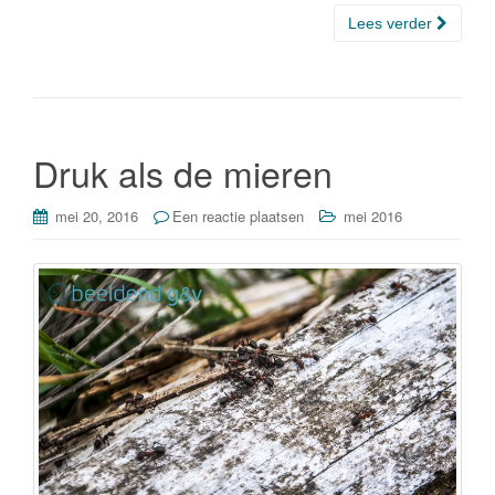
c
tt
k
e
Lees verder
e
er
e
n
b
dI
o
n
o
Druk als de mieren
k
mei 20, 2016
Een reactie plaatsen
mei 2016