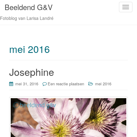
Beeldend G&V
S
c
Fotoblog van Larisa Landré
h
a
k
e
mei 2016
l
n
a
Josephine
v
i
mei 31, 2016
Een reactie plaatsen
mei 2016
g
a
t
i
e