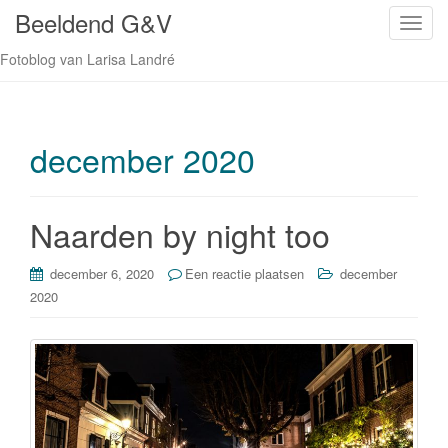
Beeldend G&V
S
c
Fotoblog van Larisa Landré
h
a
k
e
december 2020
l
n
a
Naarden by night too
v
i
december 6, 2020
Een reactie plaatsen
december
g
2020
a
t
i
e