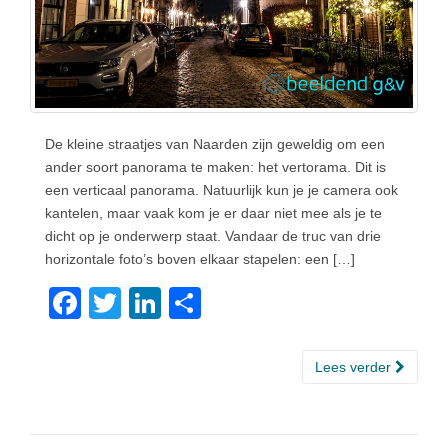
De kleine straatjes van Naarden zijn geweldig om een
ander soort panorama te maken: het vertorama. Dit is
een verticaal panorama. Natuurlijk kun je je camera ook
kantelen, maar vaak kom je er daar niet mee als je te
dicht op je onderwerp staat. Vandaar de truc van drie
horizontale foto’s boven elkaar stapelen: een […]
F
T
Li
D
a
wi
n
el
c
tt
k
e
Lees verder
e
er
e
n
b
dI