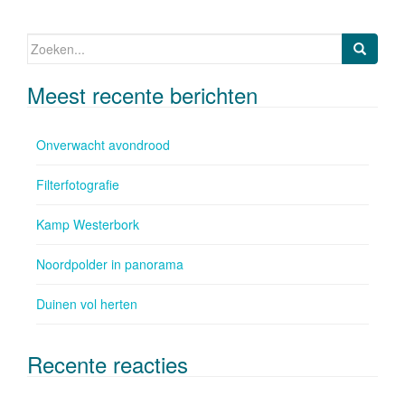
o
n
o
Zoeken naar:
k
Meest recente berichten
Onverwacht avondrood
Filterfotografie
Kamp Westerbork
Noordpolder in panorama
Duinen vol herten
Recente reacties