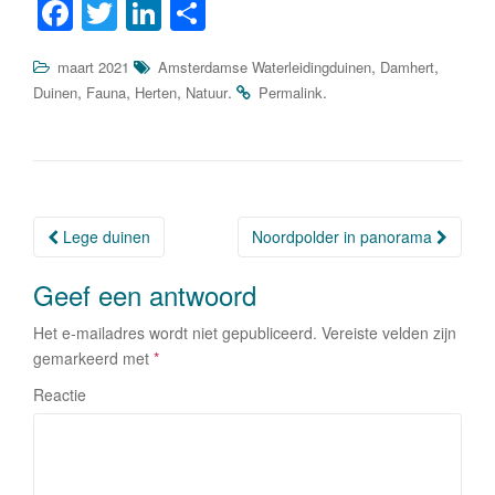
F
T
Li
D
a
wi
n
el
,
,
maart 2021
Amsterdamse Waterleidingduinen
Damhert
c
tt
k
e
,
,
,
.
.
Duinen
Fauna
Herten
Natuur
Permalink
e
er
e
n
b
dI
o
n
o
Lege duinen
Noordpolder in panorama
Berichtnavigatie
k
Geef een antwoord
Het e-mailadres wordt niet gepubliceerd.
Vereiste velden zijn
gemarkeerd met
*
Reactie