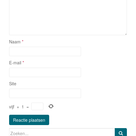
Naam
*
E-mail
*
Site
vijf
+
1
=
Zoeken naar: