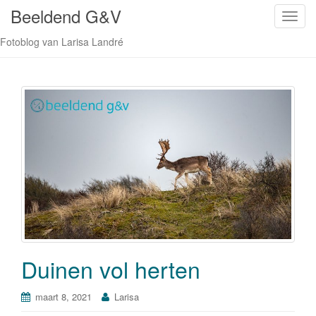
Beeldend G&V
S
c
Fotoblog van Larisa Landré
h
a
k
e
l
n
a
v
i
g
a
t
i
Duinen vol herten
e
maart 8, 2021
Larisa