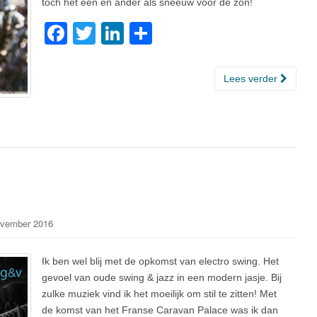
toch het een en ander als sneeuw voor de zon!
F
T
Li
D
a
wi
n
el
c
tt
k
e
Lees verder
e
er
e
n
b
dI
o
n
o
k
vember 2016
Ik ben wel blij met de opkomst van electro swing. Het
gevoel van oude swing & jazz in een modern jasje. Bij
zulke muziek vind ik het moeilijk om stil te zitten! Met
de komst van het Franse Caravan Palace was ik dan