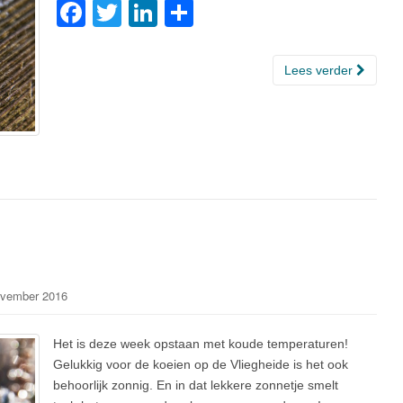
F
T
Li
D
a
wi
n
el
c
tt
k
e
Lees verder
e
er
e
n
b
dI
o
n
o
k
vember 2016
Het is deze week opstaan met koude temperaturen!
Gelukkig voor de koeien op de Vliegheide is het ook
behoorlijk zonnig. En in dat lekkere zonnetje smelt