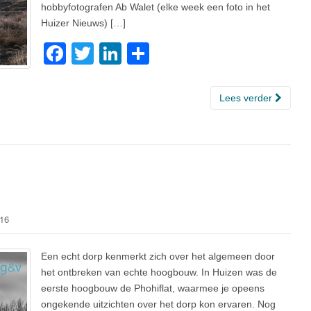
hobbyfotografen Ab Walet (elke week een foto in het
Huizer Nieuws) […]
F
T
Li
D
a
wi
n
el
c
tt
k
e
Lees verder
e
er
e
n
b
dI
o
n
o
k
16
Een echt dorp kenmerkt zich over het algemeen door
het ontbreken van echte hoogbouw. In Huizen was de
eerste hoogbouw de Phohiflat, waarmee je opeens
ongekende uitzichten over het dorp kon ervaren. Nog