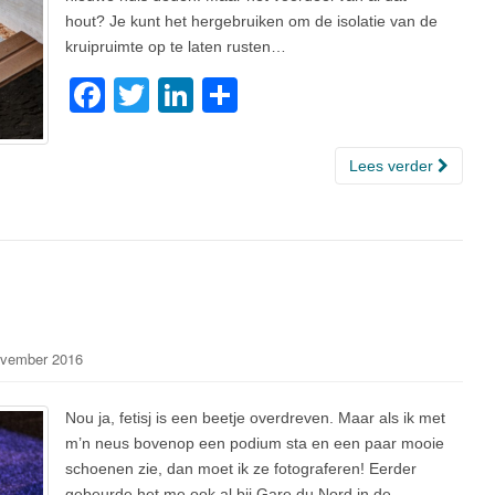
hout? Je kunt het hergebruiken om de isolatie van de
kruipruimte op te laten rusten…
F
T
Li
D
a
wi
n
el
c
tt
k
e
Lees verder
e
er
e
n
b
dI
o
n
o
k
vember 2016
Nou ja, fetisj is een beetje overdreven. Maar als ik met
m’n neus bovenop een podium sta en een paar mooie
schoenen zie, dan moet ik ze fotograferen! Eerder
gebeurde het me ook al bij Gare du Nord in de