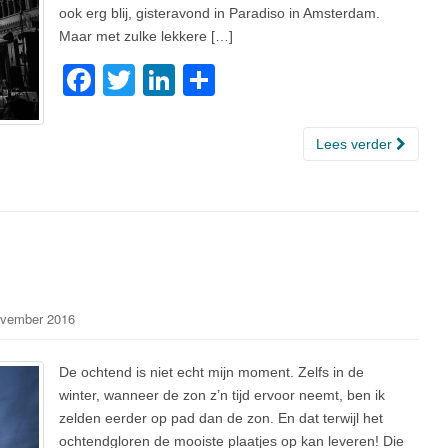
ook erg blij, gisteravond in Paradiso in Amsterdam.
Maar met zulke lekkere […]
F
T
Li
D
a
wi
n
el
c
tt
k
e
Lees verder
e
er
e
n
b
dI
o
n
o
k
vember 2016
De ochtend is niet echt mijn moment. Zelfs in de
winter, wanneer de zon z’n tijd ervoor neemt, ben ik
zelden eerder op pad dan de zon. En dat terwijl het
ochtendgloren de mooiste plaatjes op kan leveren! Die