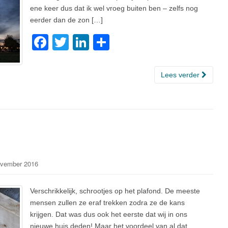
ene keer dus dat ik wel vroeg buiten ben – zelfs nog
eerder dan de zon […]
F
T
Li
D
a
wi
n
el
c
tt
k
e
Lees verder
e
er
e
n
b
dI
o
n
o
k
vember 2016
Verschrikkelijk, schrootjes op het plafond. De meeste
mensen zullen ze eraf trekken zodra ze de kans
krijgen. Dat was dus ook het eerste dat wij in ons
nieuwe huis deden! Maar het voordeel van al dat