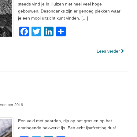
steeds vind je in Huizen niet heel veel hoge
gebouwen. Desondanks zijn er genoeg plekken waar
je een mooi uitzicht kunt vinden. […]
F
T
Li
D
a
wi
n
el
c
tt
k
e
Lees verder
e
er
e
n
b
dI
o
n
o
k
vember 2016
Een veld met paarden, rijp op het gras en op het
omringende hekwerk: ijs. Een echt ijsafzetting dus!