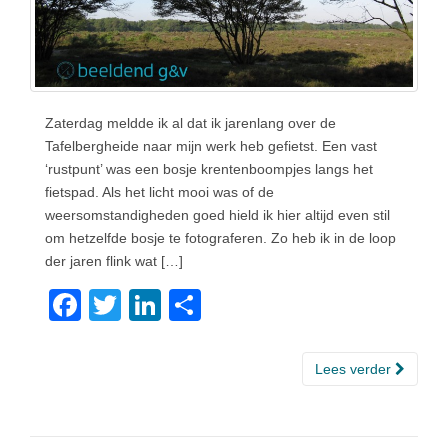
Zaterdag meldde ik al dat ik jarenlang over de
Tafelbergheide naar mijn werk heb gefietst. Een vast
‘rustpunt’ was een bosje krentenboompjes langs het
fietspad. Als het licht mooi was of de
weersomstandigheden goed hield ik hier altijd even stil
om hetzelfde bosje te fotograferen. Zo heb ik in de loop
der jaren flink wat […]
F
T
Li
D
a
wi
n
el
c
tt
k
e
Lees verder
e
er
e
n
b
dI