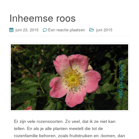
o
n
o
Inheemse roos
k
juni 23, 2015
Een reactie plaatsen
juni 2015
Er zijn vele rozensoorten. Zo veel, dat ik ze niet kan
tellen. En als je alle planten meetelt die tot de
rozenfamilie behoren, zoals fruitstruiken en -bomen, dan