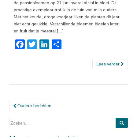
de passiebloemen op 21 juni overal al vol in bloei. Dit
prachtige exemplaar trof ik in de tuin van mijn ouders.
Met het koude, droge voorjaar lijken de planten dit jaar
niet echt gelukkig. Verschillende bloemen bloeien later
en fruit dat je meestal […]
F
T
Li
D
a
wi
n
el
c
tt
k
e
Lees verder
e
er
e
n
b
dI
o
n
o
Oudere berichten
Berichtnavigatie
k
Zoeken naar: