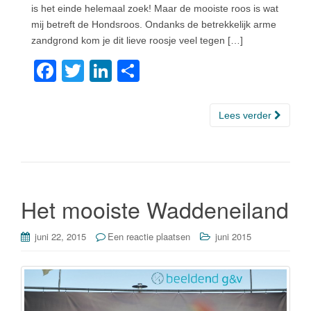
is het einde helemaal zoek! Maar de mooiste roos is wat
mij betreft de Hondsroos. Ondanks de betrekkelijk arme
zandgrond kom je dit lieve roosje veel tegen […]
F
T
Li
D
a
wi
n
el
c
tt
k
e
Lees verder
e
er
e
n
b
dI
o
n
o
Het mooiste Waddeneiland
k
juni 22, 2015
Een reactie plaatsen
juni 2015