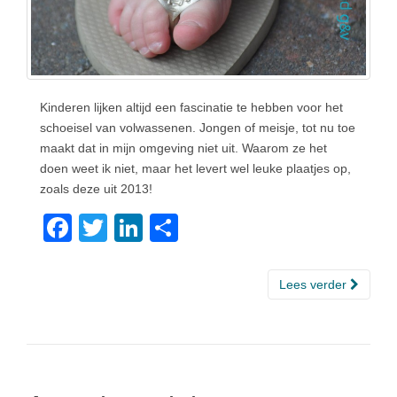
Kinderen lijken altijd een fascinatie te hebben voor het
schoeisel van volwassenen. Jongen of meisje, tot nu toe
maakt dat in mijn omgeving niet uit. Waarom ze het
doen weet ik niet, maar het levert wel leuke plaatjes op,
zoals deze uit 2013!
F
T
Li
D
a
wi
n
el
c
tt
k
e
Lees verder
e
er
e
n
b
dI
o
n