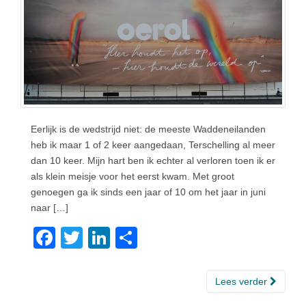
Eerlijk is de wedstrijd niet: de meeste Waddeneilanden
heb ik maar 1 of 2 keer aangedaan, Terschelling al meer
dan 10 keer. Mijn hart ben ik echter al verloren toen ik er
als klein meisje voor het eerst kwam. Met groot
genoegen ga ik sinds een jaar of 10 om het jaar in juni
naar […]
F
T
Li
D
a
wi
n
el
c
tt
k
e
Lees verder
e
er
e
n