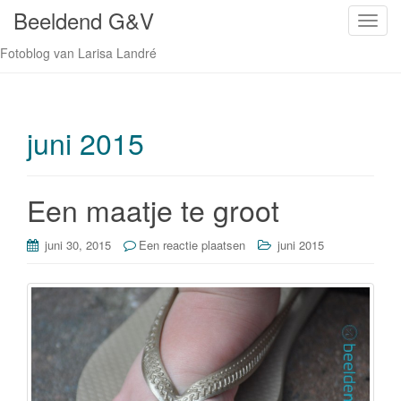
Beeldend G&V
S
c
Fotoblog van Larisa Landré
h
a
k
e
juni 2015
l
n
a
Een maatje te groot
v
i
juni 30, 2015
Een reactie plaatsen
juni 2015
g
a
t
i
e