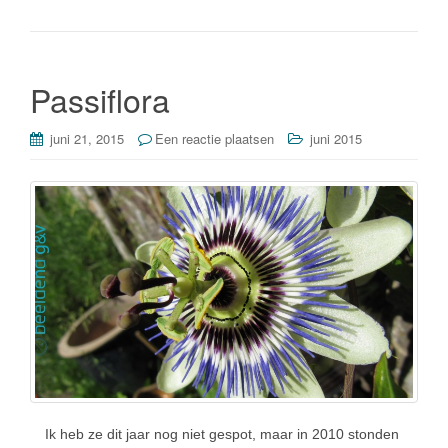
b
dI
o
n
o
Passiflora
k
juni 21, 2015
Een reactie plaatsen
juni 2015
Ik heb ze dit jaar nog niet gespot, maar in 2010 stonden