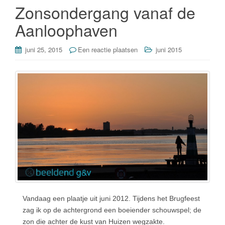
o
Zonsondergang vanaf de
k
Aanloophaven
juni 25, 2015
Een reactie plaatsen
juni 2015
Vandaag een plaatje uit juni 2012. Tijdens het Brugfeest
zag ik op de achtergrond een boeiender schouwspel; de
zon die achter de kust van Huizen wegzakte.