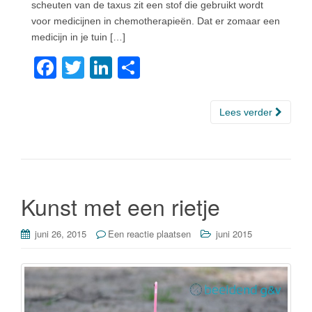
scheuten van de taxus zit een stof die gebruikt wordt
voor medicijnen in chemotherapieën. Dat er zomaar een
medicijn in je tuin […]
F
T
Li
D
a
wi
n
el
c
tt
k
e
Lees verder
e
er
e
n
b
dI
o
n
o
Kunst met een rietje
k
juni 26, 2015
Een reactie plaatsen
juni 2015