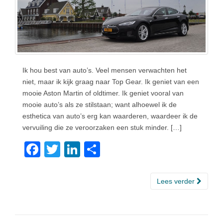
Ik hou best van auto’s. Veel mensen verwachten het
niet, maar ik kijk graag naar Top Gear. Ik geniet van een
mooie Aston Martin of oldtimer. Ik geniet vooral van
mooie auto’s als ze stilstaan; want alhoewel ik de
esthetica van auto’s erg kan waarderen, waardeer ik de
vervuiling die ze veroorzaken een stuk minder. […]
F
T
Li
D
a
wi
n
el
c
tt
k
e
Lees verder
e
er
e
n
b
dI