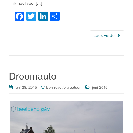
ik heel veel […]
F
T
Li
D
a
wi
n
el
c
tt
k
e
Lees verder
e
er
e
n
b
dI
o
n
o
Droomauto
k
juni 28, 2015
Een reactie plaatsen
juni 2015