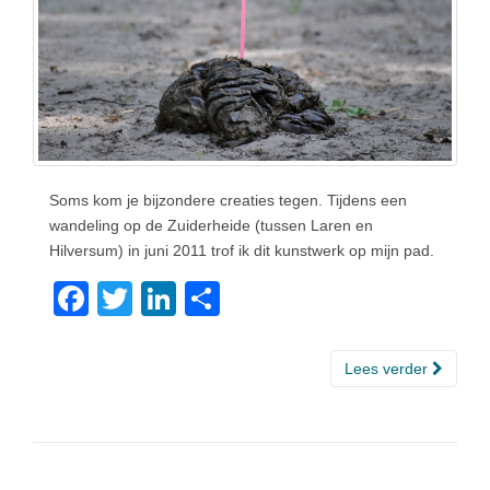
Soms kom je bijzondere creaties tegen. Tijdens een
wandeling op de Zuiderheide (tussen Laren en
Hilversum) in juni 2011 trof ik dit kunstwerk op mijn pad.
F
T
Li
D
a
wi
n
el
c
tt
k
e
Lees verder
e
er
e
n
b
dI
o
n