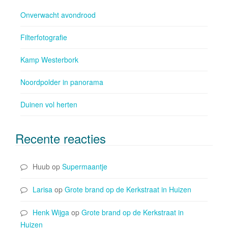
o
n
Onverwacht avondrood
o
k
Filterfotografie
Kamp Westerbork
Noordpolder in panorama
Duinen vol herten
Recente reacties
Huub
op
Supermaantje
Larisa
op
Grote brand op de Kerkstraat in Huizen
Henk Wijga
op
Grote brand op de Kerkstraat in
Huizen