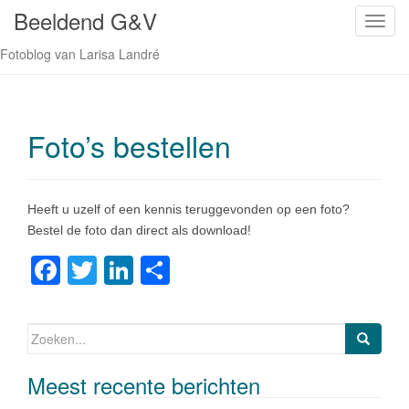
Beeldend G&V
S
c
Fotoblog van Larisa Landré
h
a
k
e
Foto’s bestellen
l
n
a
Heeft u uzelf of een kennis teruggevonden op een foto?
v
Bestel de foto dan direct als download!
i
g
F
T
Li
D
a
a
wi
n
el
t
i
c
tt
k
e
Zoeken naar:
e
e
er
e
n
Meest recente berichten
b
dI