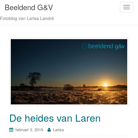
Beeldend G&V
S
c
Fotoblog van Larisa Landré
h
a
k
e
l
n
a
v
i
g
a
t
i
De heides van Laren
e
februari 3, 2019
Larisa