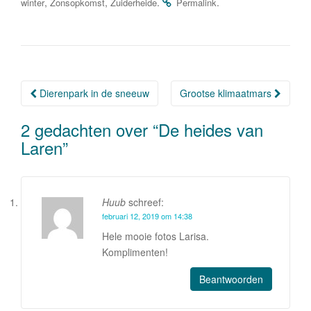
,
,
.
.
winter
Zonsopkomst
Zuiderheide
Permalink
e
er
e
n
b
dI
o
n
o
Dierenpark in de sneeuw
Grootse klimaatmars
Berichtnavigatie
k
2 gedachten over “
De heides van
Laren
”
Huub
schreef:
februari 12, 2019 om 14:38
Hele mooie fotos Larisa.
Komplimenten!
Beantwoorden