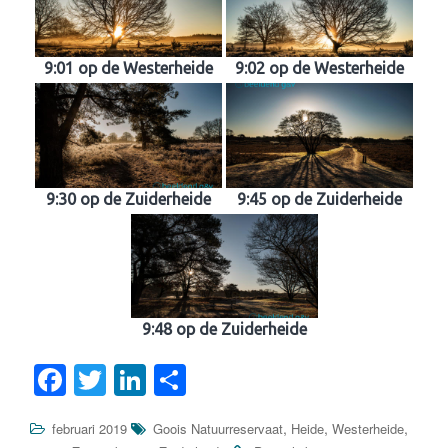
9:01 op de Westerheide
9:02 op de Westerheide
9:30 op de Zuiderheide
9:45 op de Zuiderheide
9:48 op de Zuiderheide
F
T
Li
D
a
wi
n
el
,
,
,
februari 2019
Goois Natuurreservaat
Heide
Westerheide
c
tt
k
e