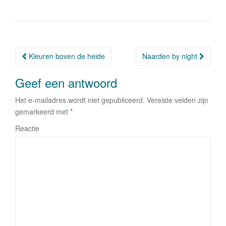
e
er
e
n
b
dI
o
n
o
Kleuren boven de heide
Naarden by night
Berichtnavigatie
k
Geef een antwoord
Het e-mailadres wordt niet gepubliceerd.
Vereiste velden zijn
gemarkeerd met
*
Reactie