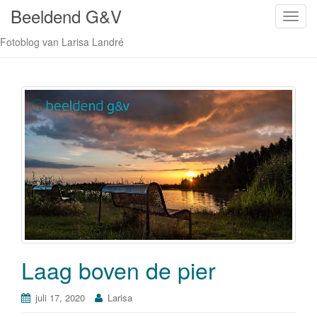
Beeldend G&V
S
c
Fotoblog van Larisa Landré
h
a
k
e
l
n
a
v
i
g
a
t
i
Laag boven de pier
e
juli 17, 2020
Larisa