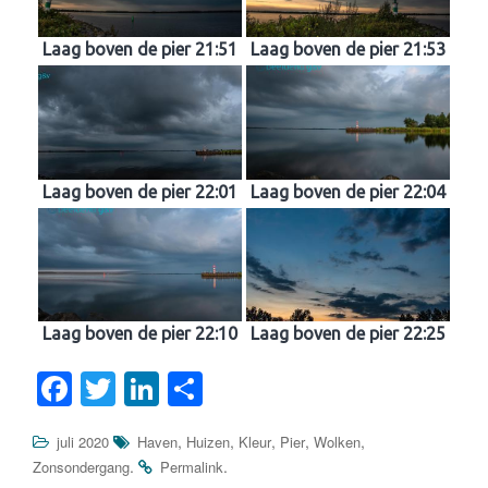
Laag boven de pier 21:51
Laag boven de pier 21:53
Laag boven de pier 22:01
Laag boven de pier 22:04
Laag boven de pier 22:10
Laag boven de pier 22:25
F
T
Li
D
a
wi
n
el
,
,
,
,
,
juli 2020
Haven
Huizen
Kleur
Pier
Wolken
c
tt
k
e
.
.
Zonsondergang
Permalink