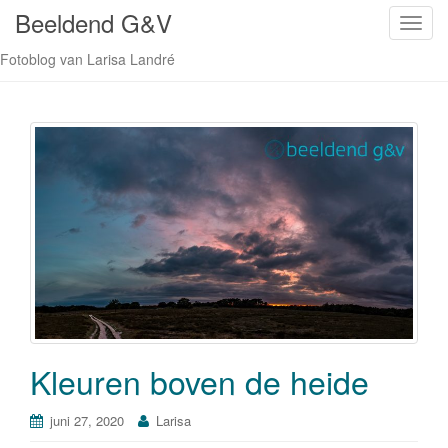
Beeldend G&V
S
c
Fotoblog van Larisa Landré
h
a
k
e
l
n
a
v
i
g
a
t
i
Kleuren boven de heide
e
juni 27, 2020
Larisa