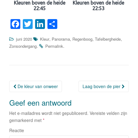
Kleuren boven de heide
Kleuren boven de heide
22:45
22:53
F
T
Li
D
a
wi
n
el
,
,
,
,
juni 2020
Kleur
Panorama
Regenboog
Tafelbergheide
c
tt
k
e
.
.
Zonsondergang
Permalink
e
er
e
n
b
dI
o
n
o
De kleur van onweer
Laag boven de pier
Berichtnavigatie
k
Geef een antwoord
Het e-mailadres wordt niet gepubliceerd.
Vereiste velden zijn
gemarkeerd met
*
Reactie