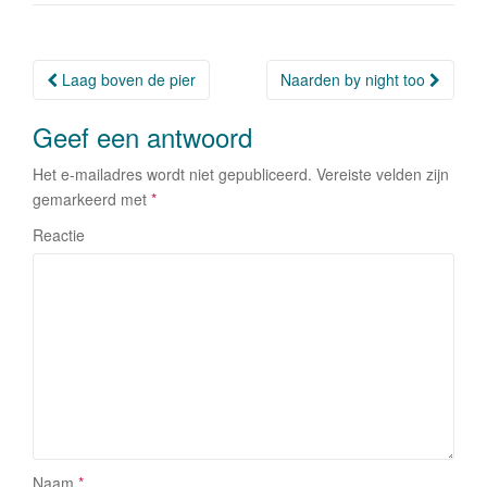
o
n
o
Laag boven de pier
Naarden by night too
Berichtnavigatie
k
Geef een antwoord
Het e-mailadres wordt niet gepubliceerd.
Vereiste velden zijn
gemarkeerd met
*
Reactie
Naam
*