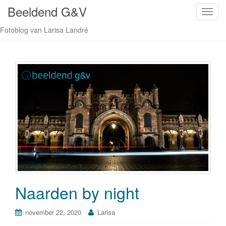
Beeldend G&V
S
c
Fotoblog van Larisa Landré
h
a
k
e
l
n
a
v
i
g
a
t
i
Naarden by night
e
november 22, 2020
Larisa