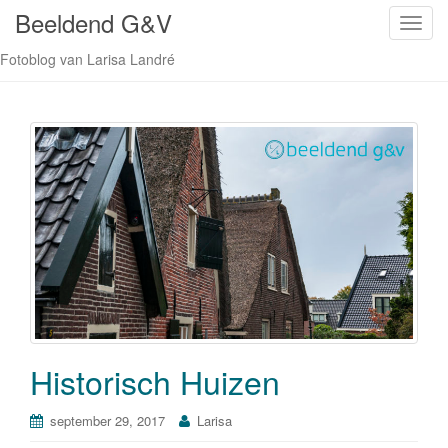
Beeldend G&V
S
c
Fotoblog van Larisa Landré
h
a
k
e
l
n
a
v
i
g
a
t
i
Historisch Huizen
e
september 29, 2017
Larisa