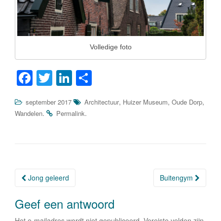
Volledige foto
F
T
Li
D
a
wi
n
el
,
,
,
september 2017
Architectuur
Huizer Museum
Oude Dorp
c
tt
k
e
.
.
Wandelen
Permalink
e
er
e
n
b
dI
o
n
o
Jong geleerd
Buitengym
Berichtnavigatie
k
Geef een antwoord
Het e-mailadres wordt niet gepubliceerd.
Vereiste velden zijn