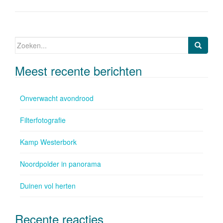
b
dI
o
n
o
Zoeken naar:
k
Meest recente berichten
Onverwacht avondrood
Filterfotografie
Kamp Westerbork
Noordpolder in panorama
Duinen vol herten
Recente reacties