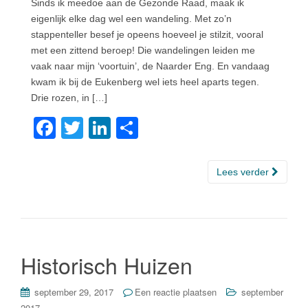
Sinds ik meedoe aan de Gezonde Raad, maak ik
eigenlijk elke dag wel een wandeling. Met zo’n
stappenteller besef je opeens hoeveel je stilzit, vooral
met een zittend beroep! Die wandelingen leiden me
vaak naar mijn ‘voortuin’, de Naarder Eng. En vandaag
kwam ik bij de Eukenberg wel iets heel aparts tegen.
Drie rozen, in […]
F
T
Li
D
a
wi
n
el
c
tt
k
e
Lees verder
e
er
e
n
b
dI
o
n
o
Historisch Huizen
k
september 29, 2017
Een reactie plaatsen
september
2017