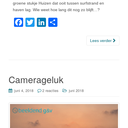
groene stukje Huizen dat ooit tussen surfstrand en
haven lag. Wie weet hoe lang dit nog zo blijft…?
F
T
Li
D
a
wi
n
el
c
tt
k
e
Lees verder
e
er
e
n
b
dI
o
n
o
Camerageluk
k
juni 4, 2018
2 reacties
juni 2018