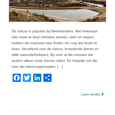
De natuur is populair bij Nederlanders. Met helemaal
niks meer te doen behalve werken, eten en slapen,
trekken we massaal naar buiten om nog iets leuks te
doen. Vervelend voor de natuur, broedende dieren en
stille natuurliefhebbers, fijn voor al die mensen die
anders alleen maar binnen zitten. En hopelijk ook fijn
voor de natuurorganisaties, […]
F
T
Li
D
a
wi
n
el
c
tt
k
e
Lees verder
e
er
e
n
b
dI