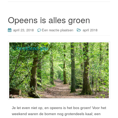
b
dI
o
n
o
Opeens is alles groen
k
april 23, 2018
Een reactie plaatsen
april 2018
Je let even niet op, en opeens is het bos groen! Voor het
weekend waren de bomen nog grotendeels kaal; een