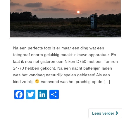
Na een perfecte foto is er maar een ding wat een
fotograaf enorm gelukkig maakt: nieuwe apparatuur. En
laat ik nou net gisteren een Nikon D750 met een Tamron
24-70 hebben gekocht. Na een nacht batterijen laden
was het vandaag natuurlijk spelen geblazen! Als een
kind zo blij.
Vanavond was het prachtig op de […]
F
T
Li
D
a
wi
n
el
c
tt
k
e
Lees verder
e
er
e
n