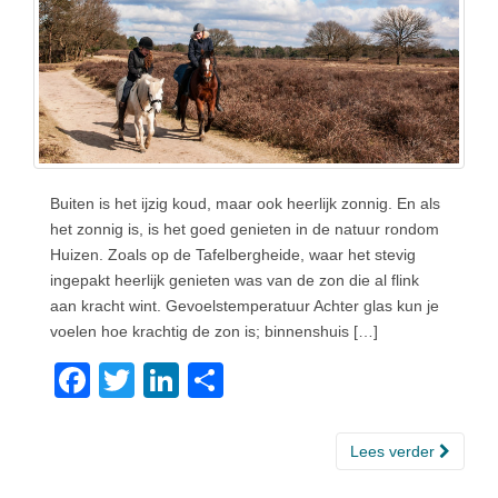
Buiten is het ijzig koud, maar ook heerlijk zonnig. En als
het zonnig is, is het goed genieten in de natuur rondom
Huizen. Zoals op de Tafelbergheide, waar het stevig
ingepakt heerlijk genieten was van de zon die al flink
aan kracht wint. Gevoelstemperatuur Achter glas kun je
voelen hoe krachtig de zon is; binnenshuis […]
F
T
Li
D
a
wi
n
el
c
tt
k
e
Lees verder
e
er
e
n