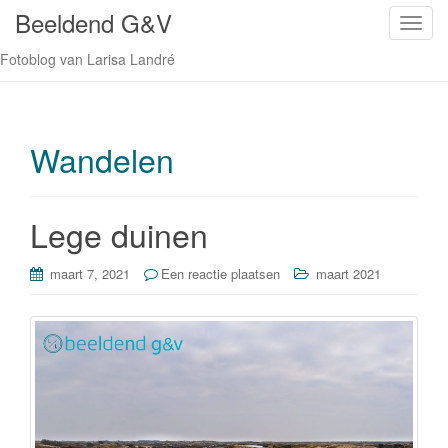
Beeldend G&V
S
c
Fotoblog van Larisa Landré
h
a
k
e
Wandelen
l
n
a
Lege duinen
v
i
maart 7, 2021
Een reactie plaatsen
maart 2021
g
a
t
i
e