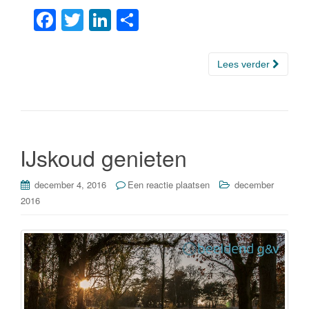
F
T
Li
D
a
wi
n
el
c
tt
k
e
Lees verder
e
er
e
n
b
dI
o
n
o
IJskoud genieten
k
december 4, 2016
Een reactie plaatsen
december
2016