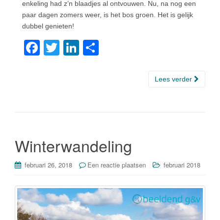
enkeling had z’n blaadjes al ontvouwen. Nu, na nog een
paar dagen zomers weer, is het bos groen. Het is gelijk
dubbel genieten!
F
T
Li
D
a
wi
n
el
c
tt
k
e
Lees verder
e
er
e
n
b
dI
o
n
o
Winterwandeling
k
februari 26, 2018
Een reactie plaatsen
februari 2018