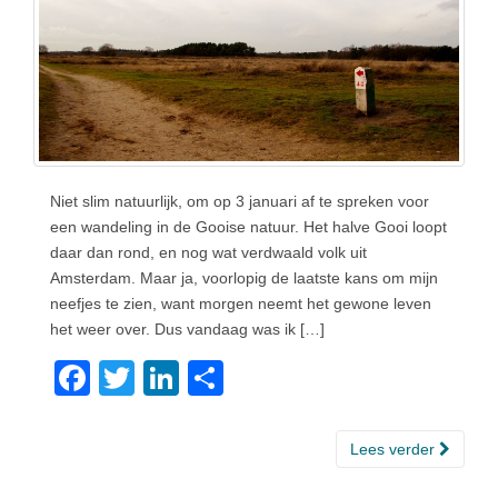
Niet slim natuurlijk, om op 3 januari af te spreken voor
een wandeling in de Gooise natuur. Het halve Gooi loopt
daar dan rond, en nog wat verdwaald volk uit
Amsterdam. Maar ja, voorlopig de laatste kans om mijn
neefjes te zien, want morgen neemt het gewone leven
het weer over. Dus vandaag was ik […]
F
T
Li
D
a
wi
n
el
c
tt
k
e
Lees verder
e
er
e
n