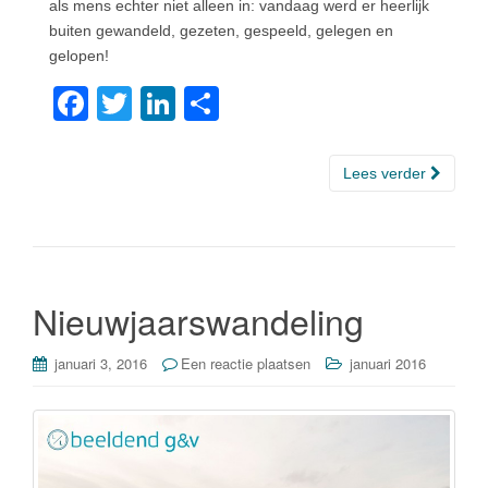
als mens echter niet alleen in: vandaag werd er heerlijk
buiten gewandeld, gezeten, gespeeld, gelegen en
gelopen!
F
T
Li
D
a
wi
n
el
c
tt
k
e
Lees verder
e
er
e
n
b
dI
o
n
o
Nieuwjaarswandeling
k
januari 3, 2016
Een reactie plaatsen
januari 2016