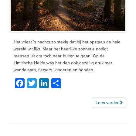
Het vriest ’s nachts zo stevig dat bij het opstaan de hele
wereld wit lijkt. Maar het heerlijke zonnetje nodigt
mensen uit om toch naar buiten te gaan! Op de
Limitische Heide was het dan ook gezellig druk met
wandelaars, fietsers, kinderen en honden.
F
T
Li
D
a
wi
n
el
c
tt
k
e
Lees verder
e
er
e
n
b
dI
o
n