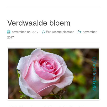
b
dI
o
n
o
Verdwaalde bloem
k
november 12, 2017
Een reactie plaatsen
november
2017