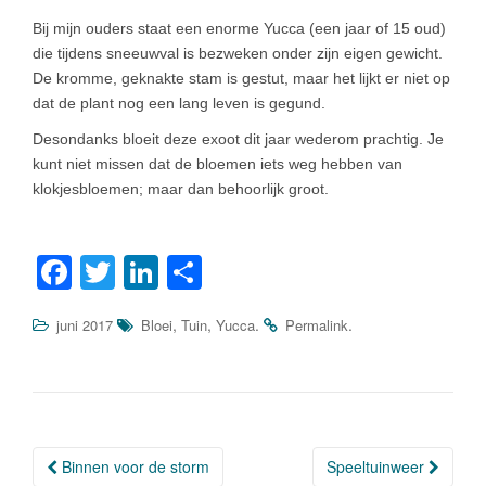
Bij mijn ouders staat een enorme Yucca (een jaar of 15 oud)
die tijdens sneeuwval is bezweken onder zijn eigen gewicht.
De kromme, geknakte stam is gestut, maar het lijkt er niet op
dat de plant nog een lang leven is gegund.
Desondanks bloeit deze exoot dit jaar wederom prachtig. Je
kunt niet missen dat de bloemen iets weg hebben van
klokjesbloemen; maar dan behoorlijk groot.
F
T
Li
D
a
wi
n
el
,
,
.
.
juni 2017
Bloei
Tuin
Yucca
Permalink
c
tt
k
e
e
er
e
n
b
dI
o
n
Binnen voor de storm
Speeltuinweer
o
Berichtnavigatie