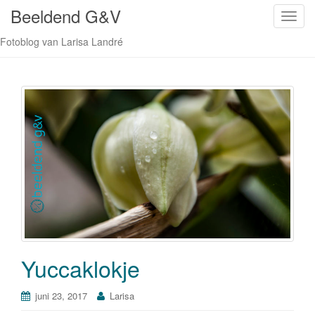
Beeldend G&V
S
c
Fotoblog van Larisa Landré
h
a
k
e
l
n
a
v
i
g
a
t
i
Yuccaklokje
e
juni 23, 2017
Larisa