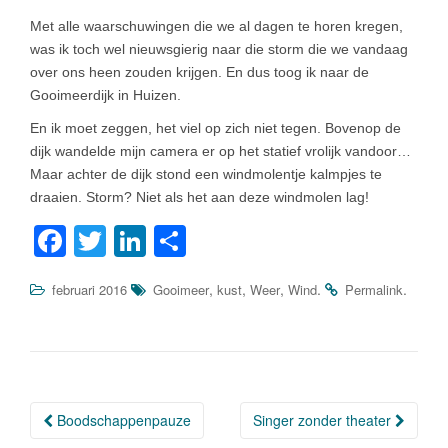
Met alle waarschuwingen die we al dagen te horen kregen,
was ik toch wel nieuwsgierig naar die storm die we vandaag
over ons heen zouden krijgen. En dus toog ik naar de
Gooimeerdijk in Huizen.
En ik moet zeggen, het viel op zich niet tegen. Bovenop de
dijk wandelde mijn camera er op het statief vrolijk vandoor…
Maar achter de dijk stond een windmolentje kalmpjes te
draaien. Storm? Niet als het aan deze windmolen lag!
F
T
Li
D
a
wi
n
el
,
,
,
.
.
februari 2016
Gooimeer
kust
Weer
Wind
Permalink
c
tt
k
e
e
er
e
n
b
dI
o
n
Boodschappenpauze
Singer zonder theater
o
Berichtnavigatie