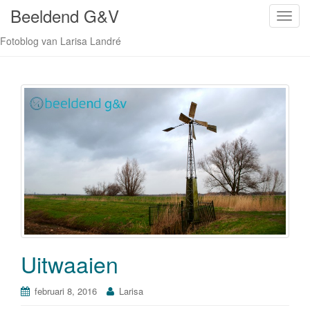
Beeldend G&V
S
c
Fotoblog van Larisa Landré
h
a
k
e
l
n
a
v
i
g
a
t
i
Uitwaaien
e
februari 8, 2016
Larisa