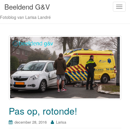
Beeldend G&V
S
c
Fotoblog van Larisa Landré
h
a
k
e
l
n
a
v
i
g
a
t
i
Pas op, rotonde!
e
december 28, 2016
Larisa