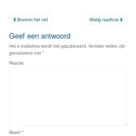
o
n
o
Bovenin het rad
Mistig raadhuis
Berichtnavigatie
k
Geef een antwoord
Het e-mailadres wordt niet gepubliceerd.
Vereiste velden zijn
gemarkeerd met
*
Reactie
Naam
*