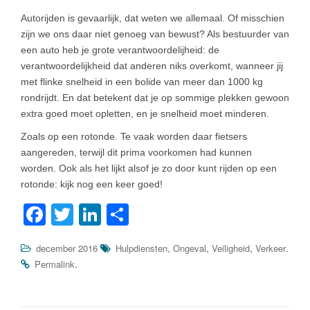
Autorijden is gevaarlijk, dat weten we allemaal. Of misschien
zijn we ons daar niet genoeg van bewust? Als bestuurder van
een auto heb je grote verantwoordelijheid: de
verantwoordelijkheid dat anderen niks overkomt, wanneer jij
met flinke snelheid in een bolide van meer dan 1000 kg
rondrijdt. En dat betekent dat je op sommige plekken gewoon
extra goed moet opletten, en je snelheid moet minderen.
Zoals op een rotonde. Te vaak worden daar fietsers
aangereden, terwijl dit prima voorkomen had kunnen
worden. Ook als het lijkt alsof je zo door kunt rijden op een
rotonde: kijk nog een keer goed!
F
T
Li
D
a
wi
n
el
,
,
,
.
december 2016
Hulpdiensten
Ongeval
Veiligheid
Verkeer
c
tt
k
e
.
Permalink
e
er
e
n
b
dI