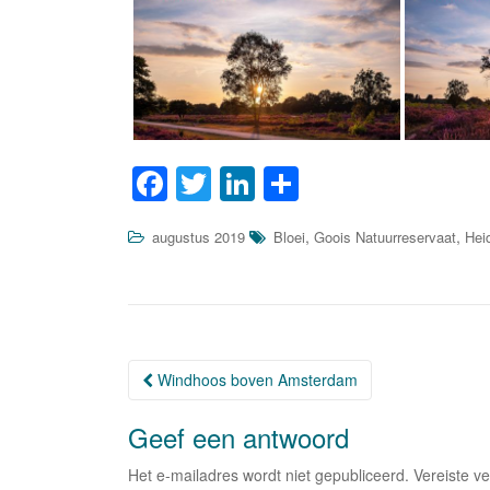
F
T
Li
D
a
wi
n
el
,
,
augustus 2019
Bloei
Goois Natuurreservaat
Hei
c
tt
k
e
e
er
e
n
b
dI
o
n
Windhoos boven Amsterdam
o
Berichtnavigatie
k
Geef een antwoord
Het e-mailadres wordt niet gepubliceerd.
Vereiste v