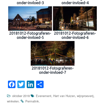
onder-invloed-3
onder-invloed-4
20181012-Fotograferen-
20181012-Fotograferen-
onder-invloed-5
onder-invloed-6
20181012-Fotograferen-
onder-invloed-7
F
T
Li
D
a
wi
n
el
,
,
,
oktober 2018
Evenement
Hart van Huizen
wijnproeverij
c
tt
k
e
.
.
winkelen
Permalink