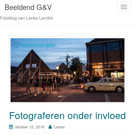
Beeldend G&V
S
c
Fotoblog van Larisa Landré
h
a
k
e
l
n
a
v
i
g
a
t
i
Fotograferen onder invloed
e
oktober 12, 2018
Larisa