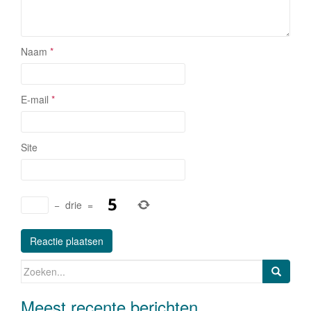
Naam
*
E-mail
*
Site
−
drie
=
Zoeken naar:
Meest recente berichten