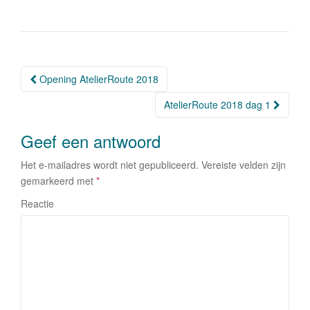
e
er
e
n
b
dI
o
n
o
Opening AtelierRoute 2018
Berichtnavigatie
k
AtelierRoute 2018 dag 1
Geef een antwoord
Het e-mailadres wordt niet gepubliceerd.
Vereiste velden zijn
gemarkeerd met
*
Reactie