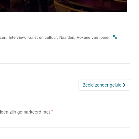
,
,
,
,
.
zen
Interview
Kunst en cultuur
Naarden
Roxane van Iperen
Beeld zonder geluid
elden zijn gemarkeerd met
*