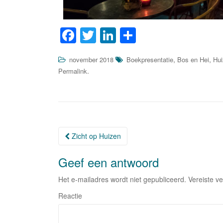
F
T
Li
D
a
wi
n
el
,
,
november 2018
Boekpresentatie
Bos en Hei
Hui
c
tt
k
e
.
Permalink
e
er
e
n
b
dI
o
n
o
Zicht op Huizen
Berichtnavigatie
k
Geef een antwoord
Het e-mailadres wordt niet gepubliceerd.
Vereiste v
Reactie