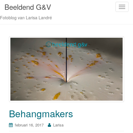
Beeldend G&V
S
c
Fotoblog van Larisa Landré
h
a
k
e
l
n
a
v
i
g
a
t
i
Behangmakers
e
februari 16, 2017
Larisa