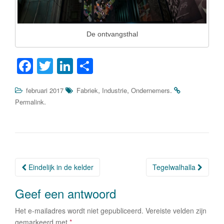
De ontvangsthal
F
T
Li
D
a
wi
n
el
,
,
.
februari 2017
Fabriek
Industrie
Ondernemers
c
tt
k
e
.
Permalink
e
er
e
n
b
dI
o
n
o
Eindelijk in de kelder
Tegelwalhalla
Berichtnavigatie
k
Geef een antwoord
Het e-mailadres wordt niet gepubliceerd.
Vereiste velden zijn
gemarkeerd met
*