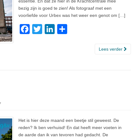
essentie. En dat ze hier in de Krachtcentrale mee
bezig zijn is goed te zien! Als fotograaf met een
voorliefde voor Urbex was het weer een genot om […]
F
T
Li
D
a
wi
n
el
c
tt
k
e
Lees verder
e
er
e
n
b
dI
o
n
o
k
7
Het is hier deze maand een beetje stil geweest. De
reden? Ik ben verhuisd! En dat heeft meer voeten in
de aarde dan ik van tevoren had gedacht. De