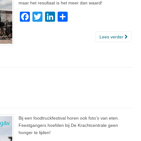
maar het resultaat is het meer dan waard!
F
T
Li
D
a
wi
n
el
c
tt
k
e
Lees verder
e
er
e
n
b
dI
o
n
o
k
Bij een foodtruckfestival horen ook foto’s van eten.
Feestgangers hoefden bij De Krachtcentrale geen
honger te lijden!