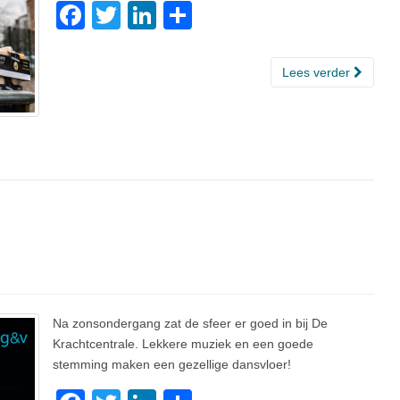
F
T
Li
D
a
wi
n
el
c
tt
k
e
Lees verder
e
er
e
n
b
dI
o
n
o
k
Na zonsondergang zat de sfeer er goed in bij De
Krachtcentrale. Lekkere muziek en een goede
stemming maken een gezellige dansvloer!