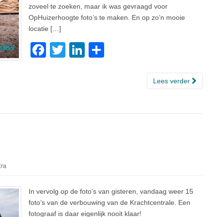
zoveel te zoeken, maar ik was gevraagd voor
OpHuizerhoogte foto’s te maken. En op zo’n mooie
locatie […]
F
T
Li
D
a
wi
n
el
c
tt
k
e
Lees verder
e
er
e
n
b
dI
o
n
o
k
tra
In vervolg op de foto’s van gisteren, vandaag weer 15
foto’s van de verbouwing van de Krachtcentrale. Een
fotograaf is daar eigenlijk nooit klaar!