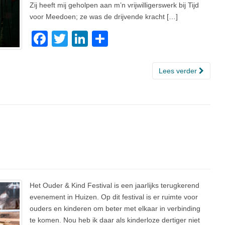
Zij heeft mij geholpen aan m’n vrijwilligerswerk bij Tijd
voor Meedoen; ze was de drijvende kracht […]
F
T
Li
D
a
wi
n
el
c
tt
k
e
Lees verder
e
er
e
n
b
dI
o
n
o
k
Het Ouder & Kind Festival is een jaarlijks terugkerend
evenement in Huizen. Op dit festival is er ruimte voor
ouders en kinderen om beter met elkaar in verbinding
te komen. Nou heb ik daar als kinderloze dertiger niet