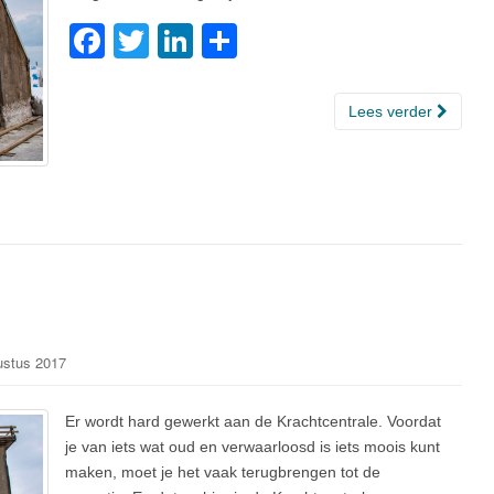
F
T
Li
D
a
wi
n
el
c
tt
k
e
Lees verder
e
er
e
n
b
dI
o
n
o
k
ustus 2017
Er wordt hard gewerkt aan de Krachtcentrale. Voordat
je van iets wat oud en verwaarloosd is iets moois kunt
maken, moet je het vaak terugbrengen tot de