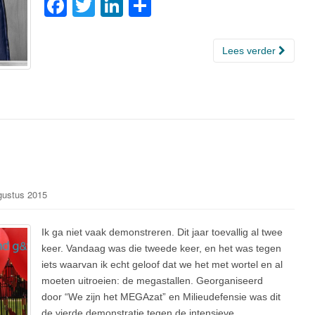
F
T
Li
D
a
wi
n
el
c
tt
k
e
Lees verder
e
er
e
n
b
dI
o
n
o
k
gustus 2015
Ik ga niet vaak demonstreren. Dit jaar toevallig al twee
keer. Vandaag was die tweede keer, en het was tegen
iets waarvan ik echt geloof dat we het met wortel en al
moeten uitroeien: de megastallen. Georganiseerd
door “We zijn het MEGAzat” en Milieudefensie was dit
de vierde demonstratie tegen de intensieve