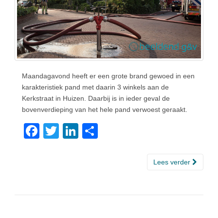
Maandagavond heeft er een grote brand gewoed in een
karakteristiek pand met daarin 3 winkels aan de
Kerkstraat in Huizen. Daarbij is in ieder geval de
bovenverdieping van het hele pand verwoest geraakt.
F
T
Li
D
a
wi
n
el
c
tt
k
e
Lees verder
e
er
e
n
b
dI
o
n