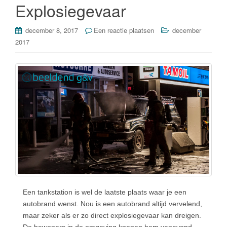
o
Explosiegevaar
k
december 8, 2017
Een reactie plaatsen
december
2017
Een tankstation is wel de laatste plaats waar je een
autobrand wenst. Nou is een autobrand altijd vervelend,
maar zeker als er zo direct explosiegevaar kan dreigen.
De bewoners in de omgeving knepen hem vanavond