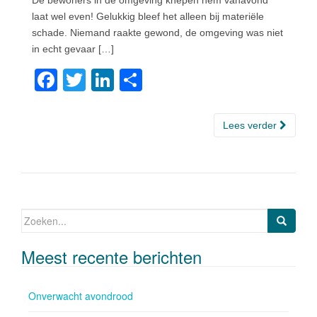
laat wel even! Gelukkig bleef het alleen bij materiële
schade. Niemand raakte gewond, de omgeving was niet
in echt gevaar […]
F
T
Li
D
a
wi
n
el
c
tt
k
e
Lees verder
e
er
e
n
b
dI
o
n
o
Zoeken naar:
k
Meest recente berichten
Onverwacht avondrood