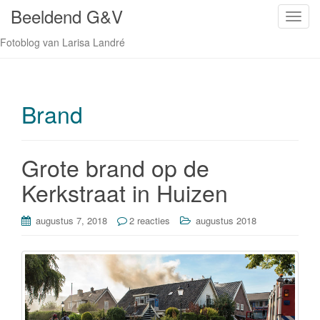
Beeldend G&V
S
c
Fotoblog van Larisa Landré
h
a
k
e
Brand
l
n
a
Grote brand op de
v
Kerkstraat in Huizen
i
g
a
augustus 7, 2018
2 reacties
augustus 2018
t
i
e