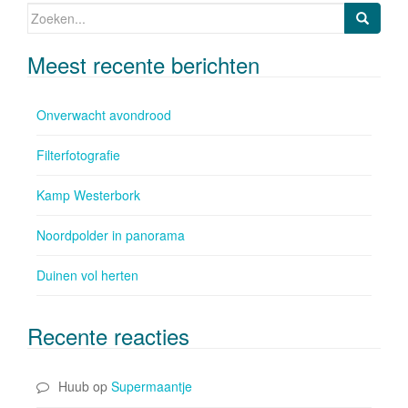
o
Zoeken naar:
k
Meest recente berichten
Onverwacht avondrood
Filterfotografie
Kamp Westerbork
Noordpolder in panorama
Duinen vol herten
Recente reacties
Huub
op
Supermaantje