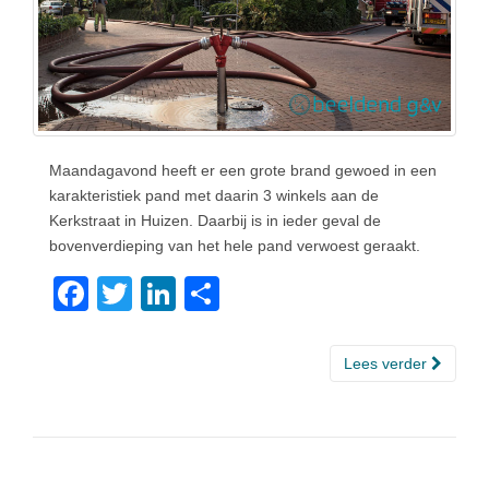
Maandagavond heeft er een grote brand gewoed in een
karakteristiek pand met daarin 3 winkels aan de
Kerkstraat in Huizen. Daarbij is in ieder geval de
bovenverdieping van het hele pand verwoest geraakt.
F
T
Li
D
a
wi
n
el
c
tt
k
e
Lees verder
e
er
e
n
b
dI
o
n