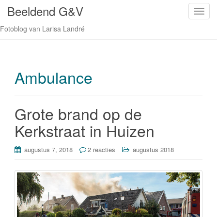
Beeldend G&V
S
c
Fotoblog van Larisa Landré
h
a
k
e
Ambulance
l
n
a
Grote brand op de
v
Kerkstraat in Huizen
i
g
a
augustus 7, 2018
2 reacties
augustus 2018
t
i
e